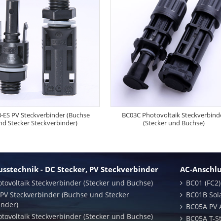
-ES PV Steckverbinder (Buchse
BC03C Photovoltaik Steckverbind
nd Stecker Steckverbinder)
(Stecker und Buchse)
sstechnik - DC Stecker, PV Steckverbinder
AC-Anschlu
tovoltaik Steckverbinder (Stecker und Buchse)
BC01 (FC2
PV Steckverbinder (Buchse und Stecker
BC01B Sola
inder)
BC05A PV 
tovoltaik Steckverbinder (Stecker und Buchse)
BC05A T-S