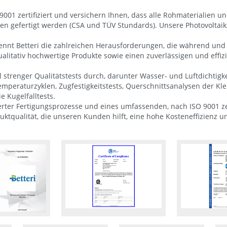
9001 zertifiziert und versichern Ihnen, dass alle Rohmaterialie
nien gefertigt werden (CSA und TÜV Stundards). Unsere Photovolta
ennt Betteri die zahlreichen Herausforderungen, die während und 
ualitativ hochwertige Produkte sowie einen zuverlässigen und effiz
 strenger Qualitätstests durch, darunter Wasser- und Luftdichtigkei
ftemperaturzyklen, Zugfestigkeitstests, Querschnittsanalysen de
 Kugelfalltests.
imierter Fertigungsprozesse und eines umfassenden, nach ISO 9001 
duktqualität, die unseren Kunden hilft, eine hohe Kosteneffizienz u