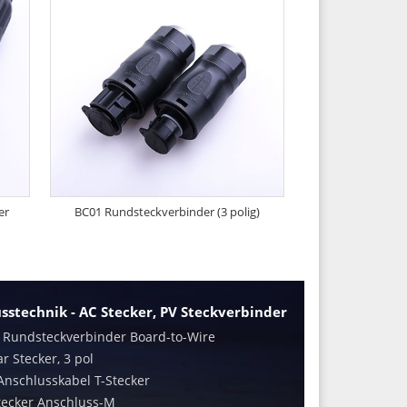
er
BC01 Rundsteckverbinder (3 polig)
sstechnik - AC Stecker, PV Steckverbinder
) Rundsteckverbinder Board-to-Wire
r Stecker, 3 pol
Anschlusskabel T-Stecker
tecker Anschluss-M