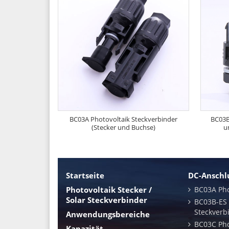
BC03A Photovoltaik Steckverbinder
BC03B
(Stecker und Buchse)
u
Startseite
DC-Anschlu
Photovoltaik Stecker /
BC03A Pho
Solar Steckverbinder
BC03B-ES 
Steckverb
Anwendungsbereiche
BC03C Pho
Kapazität