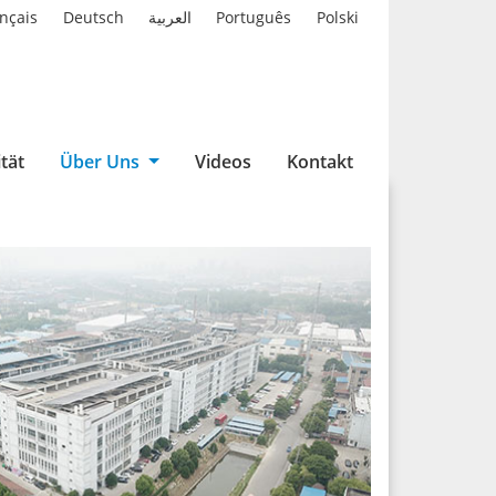
nçais
Deutsch
العربية
Português
Polski
tät
Über Uns
Videos
Kontakt