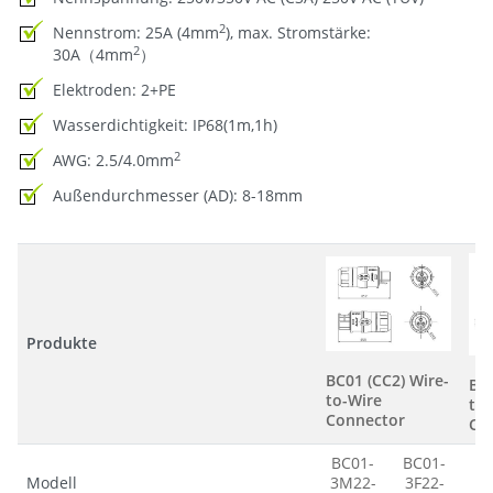
2
Nennstrom: 25A (4mm
), max. Stromstärke:
2
30A（4mm
）
Elektroden: 2+PE
Wasserdichtigkeit: IP68(1m,1h)
2
AWG: 2.5/4.0mm
Außendurchmesser (AD): 8-18mm
Produkte
BC01 (CC2) Wire-
BC0
to-Wire
to-
Connector
Co
BC01-
BC01-
B
Modell
3M22-
3F22-
3