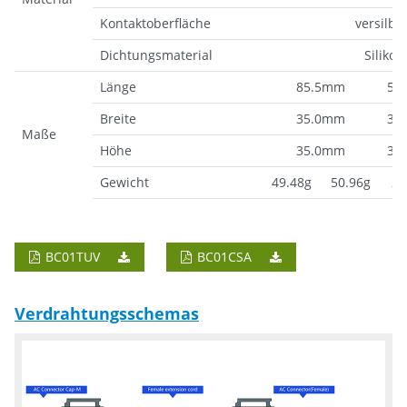
Kontaktoberfläche
versilbe
Dichtungsmaterial
Silikon
Länge
85.5mm
50
Breite
35.0mm
36
Maße
Höhe
35.0mm
36
Gewicht
49.48g
50.96g
26
BC01TUV
BC01CSA
Verdrahtungsschemas