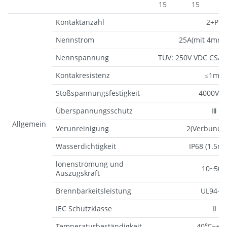
15
15
Kontaktanzahl
2+PE
Nennstrom
25A(mit 4mm²
Nennspannung
TUV: 250V VDC CSA:
Kontakresistenz
≤1mΩ
Stoßspannungsfestigkeit
4000V A
Überspannungsschutz
Ⅲ
Allgemein
Verunreinigung
2(Verbundk
Wasserdichtigkeit
IP68 (1.5m,
lonenströmung und
10~50
Auszugskraft
Brennbarkeitsleistung
UL94-V
IEC Schutzklasse
Ⅱ
Temperaturbeständigkeit
-40℃~+8