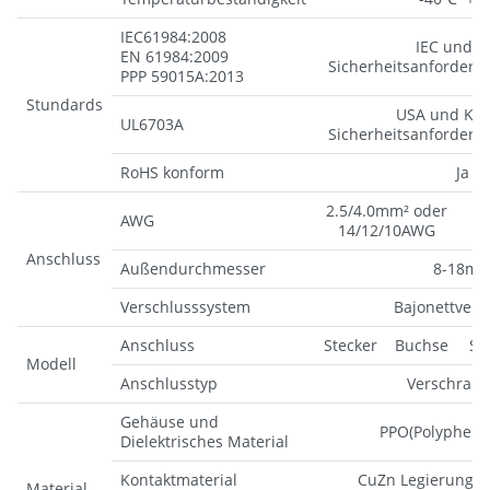
IEC61984:2008
IEC und V
EN 61984:2009
Sicherheitsanforderu
PPP 59015A:2013
Stundards
USA und Kan
UL6703A
Sicherheitsanforderu
RoHS konform
Ja
2.5/4.0mm² oder
2.
AWG
14/12/10AWG
Anschluss
Außendurchmesser
8-18m
Verschlusssystem
Bajonettvers
Anschluss
Stecker
Buchse
St
Modell
Anschlusstyp
Verschrau
Gehäuse und
PPO(Polypheny
Dielektrisches Material
Kontaktmaterial
CuZn Legierung(g
Material