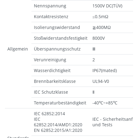
Nennspannung
1500V DC(TÜV)
Kontaktresistenz
≤0.5mΩ
Isolierungswiderstand
≧400MΩ
Stoßwiderstandsfestigkeit
8000V
Allgemein
Überspannungsschutz
Ⅲ
Verunreinigung
2
Wasserdichtigkeit
IP67(mated)
Brennbarkeitsklasse
UL94-V0
IEC Schutzklasse
Ⅱ
Temperaturbeständigkeit
-40℃~+85℃
IEC 62852:2014
IEC
IEC - Sicherheitsanfo
62852:2014/AMD1:2020
und Tests
EN 62852:2015/A1:2020