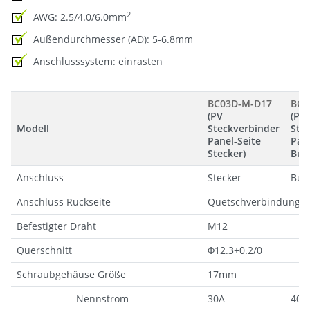
2
AWG: 2.5/4.0/6.0mm
Außendurchmesser (AD): 5-6.8mm
Anschlusssystem: einrasten
BC03D-M-D17
BC0
(PV
(PV
Modell
Steckverbinder
Ste
Panel-Seite
Pane
Stecker)
Buc
Anschluss
Stecker
Buc
Anschluss Rückseite
Quetschverbindung
Befestigter Draht
M12
Querschnitt
Φ12.3+0.2/0
Schraubgehäuse Größe
17mm
Nennstrom
30A
40A