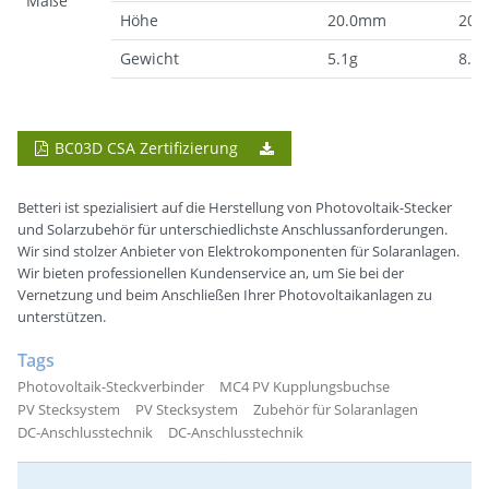
Maße
Höhe
20.0mm
20.
Gewicht
5.1g
8.3g
BC03D CSA Zertifizierung
Betteri ist spezialisiert auf die Herstellung von Photovoltaik-Stecker
und Solarzubehör für unterschiedlichste Anschlussanforderungen.
Wir sind stolzer Anbieter von Elektrokomponenten für Solaranlagen.
Wir bieten professionellen Kundenservice an, um Sie bei der
Vernetzung und beim Anschließen Ihrer Photovoltaikanlagen zu
unterstützen.
Tags
Photovoltaik-Steckverbinder
MC4 PV Kupplungsbuchse
PV Stecksystem
PV Stecksystem
Zubehör für Solaranlagen
DC-Anschlusstechnik
DC-Anschlusstechnik