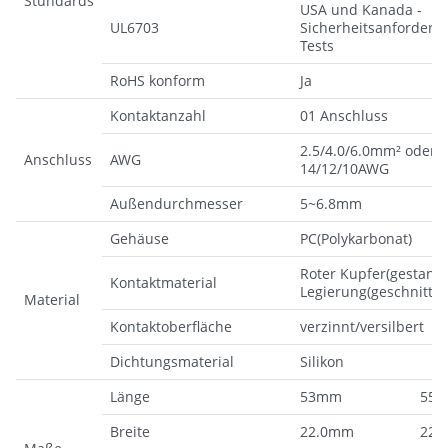
Stundards
USA und Kanada -
UL6703
Sicherheitsanforder
Tests
RoHS konform
Ja
Kontaktanzahl
01 Anschluss
2.5/4.0/6.0mm² oder
Anschluss
AWG
14/12/10AWG
Außendurchmesser
5~6.8mm
Gehäuse
PC(Polykarbonat)
Roter Kupfer(gestanz
Kontaktmaterial
Legierung(geschnitten
Material
Kontaktoberfläche
verzinnt/versilbert
Dichtungsmaterial
Silikon
Länge
53mm
55.
Breite
22.0mm
22.