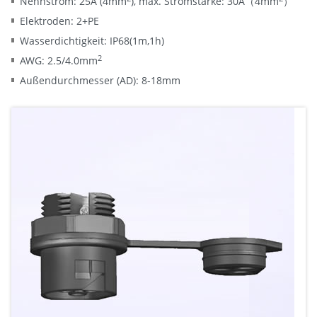
Nennstrom: 25A (4mm
), max. Stromstärke: 30A（4mm
）
Elektroden: 2+PE
Wasserdichtigkeit: IP68(1m,1h)
2
AWG: 2.5/4.0mm
Außendurchmesser (AD): 8-18mm