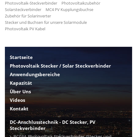
Photovoltaik-Steckverbinder
Photovoltaikzubehör
Solarsteckverbinder
MC4 PV Kupplungsbuchse
Zubehör für Solarinverter
Stecker und Buchsen für unsere Solarmodule
Photovoltaik PV Kabel
Startseite
Photovoltaik Stecker / Solar Steckverbinder
Anwendungsbereiche
Kapazität
Über Uns
Videos
Kontakt
DC-Anschlusstechnik - DC Stecker, PV
Steckverbinder
BC03A Photovoltaik Steckverbinder (Stecker und